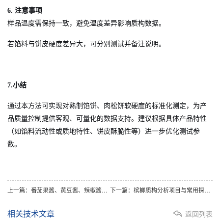
6.
注意事项
样品温度需保持一致，避免温度差异影响质构数据。
若馅料与饼皮硬度差异大，可分别测试并备注说明。
7.
小结
通过本方法可实现对熟制馅饼、肉松饼软硬度的标准化测定，为产
品质量控制提供客观、可量化的数据支持。建议根据具体产品特性
（如馅料流动性或质地特性、饼皮酥脆性等）进一步优化测试参
数。
上一篇：番茄果酱、黄豆酱、辣椒酱等酱料质构物性分析方法参考与探讨
下一篇：槟榔质构分析项目与常用探头匹配方案
相关技术文章
返回列表