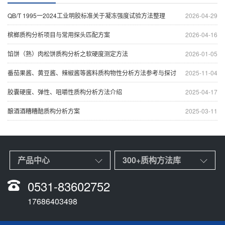
QB/T 1995一2024工业明胶标准关于凝冻强度试验方法整理
2026-04-29
槟榔质构分析项目与常用探头匹配方案
2026-04-16
馅饼（熟）肉松饼质构分析之软硬度测定方法
2026-01-05
番茄果酱、黄豆酱、辣椒酱等酱料质构物性分析方法参考与探讨
2025-11-04
胶囊硬度、弹性、咀嚼性质构分析方法介绍
2025-04-17
酿酒酒糟糟醅质构分析方案
2025-03-11
产品中心
300+质构方法库
0531-83602752
17686403498