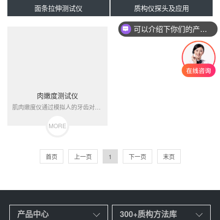
面条拉伸测试仪
质构仪探头及应用
可以介绍下你们的产品么
肉嫩度测试仪
肌肉嫩度仪通过模拟人的牙齿对肌肉及各种食品的咀嚼作用，测量肌肉与食品试样的剪切值，并以数值形式显示测量结果，从而表达食品的嫩度。它是评价肉制品食用物理特性的重要工具，能够反映肉中各种蛋白质的结构特性、肌肉中脂肪的分布状态及肌纤维中脂肪数量等。...
MORE
首页
上一页
1
下一页
末页
产品中心
300+质构方法库