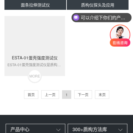
面条拉伸测试仪
质构仪探头及应用
可以介绍下你们的产品么
ESTA-01蛋壳强度测试仪
ESTA-01蛋壳强度测试仪是质构分析应用的一款专业物性仪器；用于客观、量化评估禽蛋（如鸡蛋、鸭蛋）蛋壳抗破损能力，通过测量蛋壳破裂瞬间的**压力值评估蛋品质量，广泛应用于养殖、食品加工及科研领域。一、基本信息品名蛋壳强度测试仪型号ESTA-01品牌莱博质研labtexture产地山东.济南二、测试原理蛋壳强度测试仪通过力学...
MORE
首页
上一页
1
下一页
末页
产品中心
300+质构方法库