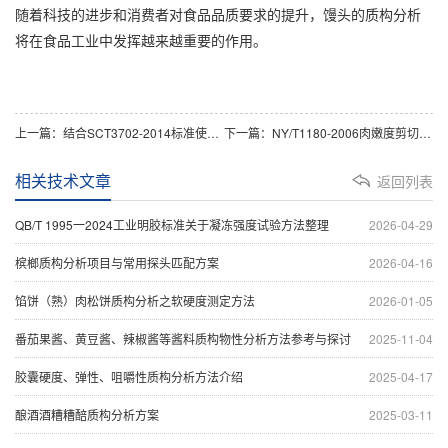
随着科技的进步和消费者对食品品质要求的提升，馒头的质构分析
将在食品工业中发挥越来越重要的作用。
上一篇：结合SCT3702-2014标准使用冷冻鱼糜凝胶强度质构仪开展弹性试验方法介绍
下一篇：NY/T1180-2006肉嫩度剪切力测定法标准对肉质取样、试验刀槽、方法的要求
相关技术文章
返回列表
QB/T 1995一2024工业明胶标准关于凝冻强度试验方法整理
2026-04-29
槟榔质构分析项目与常用探头匹配方案
2026-04-16
馅饼（熟）肉松饼质构分析之软硬度测定方法
2026-01-05
番茄果酱、黄豆酱、辣椒酱等酱料质构物性分析方法参考与探讨
2025-11-04
胶囊硬度、弹性、咀嚼性质构分析方法介绍
2025-04-17
酿酒酒糟糟醅质构分析方案
2025-03-11