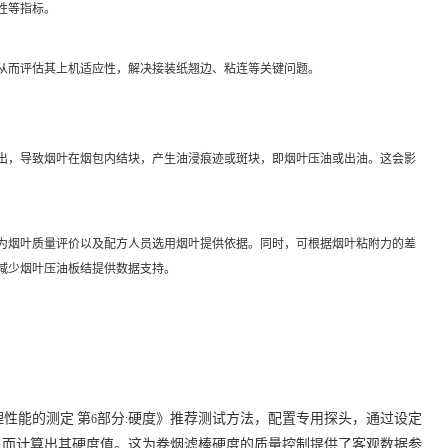
性等指标。
从而评估其上机适应性，解决接装纸翘边、粘连等关键问题。
出，导致烟叶在烟包内结块，产生油浸痕迹或斑块，即烟叶压油或出油。这会影
为烟叶质量评价以及配方人员选用烟叶提供依据。同时，可根据烟叶粘附力的差
减少烟叶压油板结提供数据支持。
理性能的测定
第
部分
硬度》推荐测试方法，配置专用探头，通过设定
6
:
从而计算出其硬度值。这为卷烟滤棒硬度的质量控制提供了客观数据参