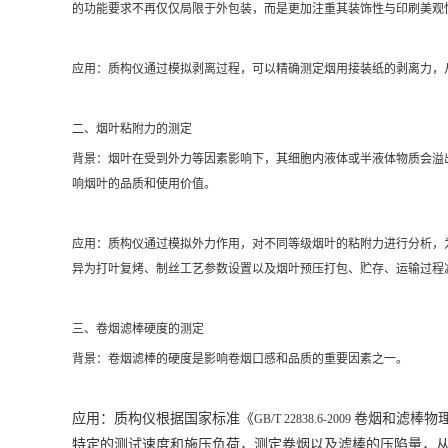
的功能要求不再仅仅局限于外包装，而是更加注重其装饰性与印刷美观
应用：质构仪通过模拟剥离过程，可以精确测定烟用接装纸的剥离力，
二、烟叶粘附力的测定
背景：烟叶在受到外力等因素影响下，其细胞内液体或半液体物质会溢
响烟叶的品质和使用价值。
应用：质构仪通过模拟外力作用，对不同等级烟叶的粘附力进行分析，
异为打叶复烤、制丝工艺参数设置以及烟叶预压打包、贮存、运输过程
三、卷烟滤棒硬度的测定
背景：卷烟滤棒的硬度是影响卷烟口感和品质的重要因素之一。
应用：质构仪根据国家标准《
卷烟和滤棒物
GB/T 22838.6-2009
特定的测试速度和施压负荷，测定卷烟以及滤棒的压陷量，