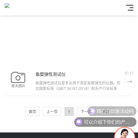
鱼糜弹性测试仪
07-15
鱼糜弹性测试仪是专业用于测定鱼糜弹性的仪器。符
合国家标准（GB/T 36187-2018）和水产行业标准
（SC/T 3702-2014）测定鱼糜弹性或凝胶强度的测
试要求，配有专业的精加工探头。
现在有优惠活动吗
首页
上一页
1
下一页
末页
可以介绍下你们的产品么